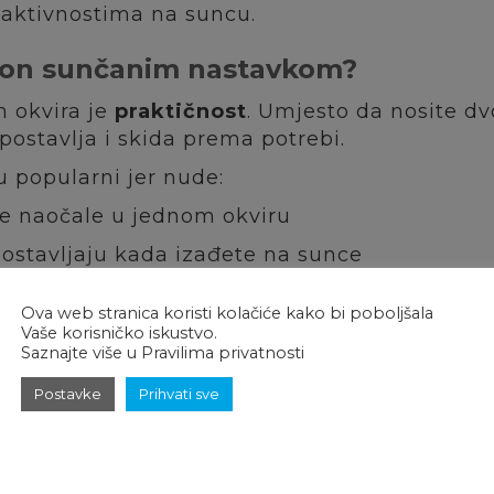
 aktivnostima na suncu.
ip-on sunčanim nastavkom?
h okvira je
praktičnost
. Umjesto da nosite dv
 postavlja i skida prema potrebi.
 popularni jer nude:
ne naočale u jednom okviru
ostavljaju kada izađete na sunce
posebnih sunčanih naočala s dioptrijom
Ova web stranica koristi kolačiće kako bi poboljšala
 očiju od jakog svjetla i UV zraka
Vaše korisničko iskustvo.
Saznajte više u Pravilima privatnosti
 za vožnju, šetnju, putovanja i svakodnevne 
Postavke
Prihvati sve
iri s clip-on nastavkom dolaze u modernim 
savjet i individualan pristup