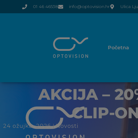
01 46 46538
info@optovision.hr
Ulica Lj
Početna
AKCIJA – 2
CLIP-O
24 ožujka, 2026
Novosti