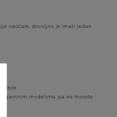
oje naočale, dovoljno je imati jedan
obaveze
i elegantnim modelima, pa ne morate