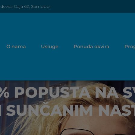
udevita Gaja 62, Samobor
O nama
Usluge
Ponuda okvira
Prog
0% POPUSTA NA S
N SUNČANIM NA