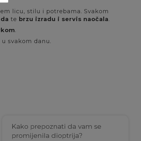
em licu, stilu i potrebama. Svakom
ida
te
brzu izradu i servis naočala
.
avkom
.
ti u svakom danu.
Kako prepoznati da vam se
promijenila dioptrija?