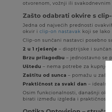
otvorenom, vožnji ili svakodnevnim
Zašto odabrati okvire s cl
Jedna od najvećih prednosti ovakvi
okvir i
clip-on nastavak
koji se lako
Clip-on sunčani nastavci posebno su
2 u 1 rješenje
– dioptrijske i sunča
Brzu prilagodbu
– jednostavno se p
Uštedu
– nema potrebe za kupnjom 
Zaštitu od sunca
– pomažu u zaštiti
Praktičnost za svaki dan
– idealni
Osim funkcionalnosti, današnji okv
birati između izgleda i praktičnosti.
Optika Optovision – stručan 