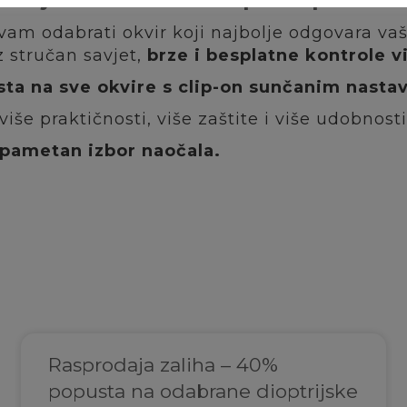
m odabrati okvir koji najbolje odgovara vaš
z stručan savjet,
brze i besplatne kontrole v
ta na sve okvire s clip-on sunčanim nast
iše praktičnosti, više zaštite i više udobnos
i pametan izbor naočala.
Rasprodaja zaliha – 40%
popusta na odabrane dioptrijske