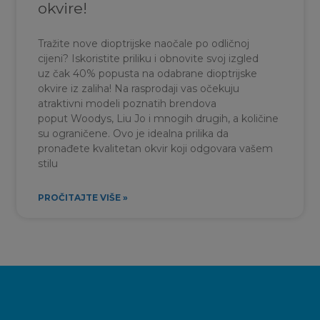
okvire!
Tražite nove dioptrijske naočale po odličnoj
cijeni? Iskoristite priliku i obnovite svoj izgled
uz čak 40% popusta na odabrane dioptrijske
okvire iz zaliha! Na rasprodaji vas očekuju
atraktivni modeli poznatih brendova
poput Woodys, Liu Jo i mnogih drugih, a količine
su ograničene. Ovo je idealna prilika da
pronađete kvalitetan okvir koji odgovara vašem
stilu
PROČITAJTE VIŠE »